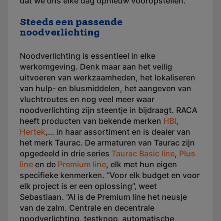
dat we ons elke dag opnieuw vooropstellen.”
Steeds een passende
noodverlichting
Noodverlichting is essentieel in elke
werkomgeving. Denk maar aan het veilig
uitvoeren van werkzaamheden, het lokaliseren
van hulp- en blusmiddelen, het aangeven van
vluchtroutes en nog veel meer waar
noodverlichting zijn steentje in bijdraagt. RACA
heeft producten van bekende merken
HBI
,
Hertek
,… in haar assortiment en is dealer van
het merk Taurac. De armaturen van Taurac zijn
opgedeeld in drie series
Taurac Basic line
,
Plus
line
en de
Premium line
, elk met hun eigen
specifieke kenmerken. “Voor elk budget en voor
elk project is er een oplossing”, weet
Sebastiaan. “Al is de Premium line het neusje
van de zalm. Centrale en decentrale
noodverlichting, testknop, automatische