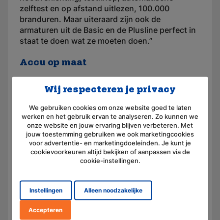
zelftest en op afstand uitlezen, 100.000
branduren. Maar uiteraard zijn ook de
armaturen uit de Basic en de Plusline perfect in
staat te doen wat ze moeten doen.”
Accu op maat
Ook met de levering van accu’s en op maat
Wij respecteren je privacy
gemaakte accupacks wil RACA al meer dan 30
jaar meerwaarde bieden aan haar klanten.
We gebruiken cookies om onze website goed te laten
werken en het gebruik ervan te analyseren. Zo kunnen we
Daarom zijn de producten van verschillende A-
onze website en jouw ervaring blijven verbeteren. Met
merken via hen beschikbaar en specialiseert
jouw toestemming gebruiken we ook marketingcookies
RACA zich meer en meer in wat ze ‘vervangende
voor advertentie- en marketingdoeleinden. Je kunt je
merkaccu’s’ noemen. Deze accu’s worden
cookievoorkeuren altijd bekijken of aanpassen via de
vervaardigd met dezelfde ‘performance’ cellen
cookie-instellingen.
als de originele accu’s waardoor ze dezelfde
prestaties leveren. “Steeds de juiste oplossing
Instellingen
Alleen noodzakelijke
is ook bij deze productgroep het credo”, aldus
Sebastiaan.
Accepteren