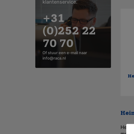
klantenservice.
+31
(0)252 22
70 70
Of stuur een e-mail naar
info@raca.nl
He
Hein
Het a
medis