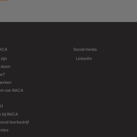
RACA
Social media
 zijn
LinkedIn
j doen
ie?
merken
am van RACA
01
 bij RACA
end leerbedrijf
nties