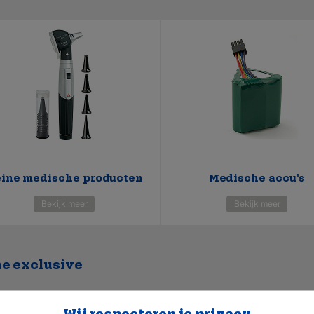
ine medische producten
Medische accu's
Bekijk meer
Bekijk meer
e exclusive
ssortiment aan medische instrumenten bestaat
exclusief 
che instrumenten kan je diverse soorten medische hulpmi