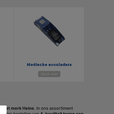
Medische acculaders
Bekijk meer
uit het merk Heine
. In ons assortiment
ddelen bestellen van
A-kwaliteit tegen een