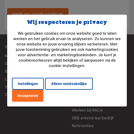
Bekijk ons actuele certificaat
Wij respecteren je privacy
We gebruiken cookies om onze website goed te laten
werken en het gebruik ervan te analyseren. Zo kunnen we
onze website en jouw ervaring blijven verbeteren. Met
Service
Over RACA
jouw toestemming gebruiken we ook marketingcookies
voor advertentie- en marketingdoeleinden. Je kunt je
Klant worden
Wie wij zijn
cookievoorkeuren altijd bekijken of aanpassen via de
Garantie en retourneren
Wat wij doen
cookie-instellingen.
Bestellen en betalen
Voor wie?
Levering
Onze merken
Instellingen
Alleen noodzakelijke
Veelgestelde vragen
Het team van RACA
Contact
MVO
Accepteren
ISO 9001
Werken bij RACA
SBB erkend leerbedrijf
Referenties