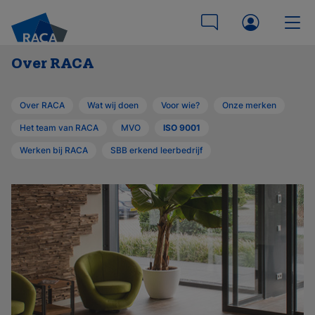
Over RACA
Over RACA
Wat wij doen
Voor wie?
Onze merken
Het team van RACA
MVO
ISO 9001
Werken bij RACA
SBB erkend leerbedrijf