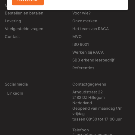
Garantie en retourneren
Wat wij doen
Bestellen en betalen
Voor wie?
Levering
Onze merken
Veelgestelde vragen
Het team van RACA
Contact
MVO
ISO 9001
Werken bij RACA
SBB erkend leerbedrijf
Referenties
Social media
Contactgegevens
Arnoudstraat 22
LinkedIn
2182 DZ Hillegom
Nederland
Geopend van maandag t/m
vrijdag
tussen 08:30 tot 17:00 uur
Telefoon