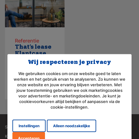
Referentie
That’s lease
Klantcase
That’s lease:
Wij respecteren je privacy
Verlichting
voor een
We gebruiken cookies om onze website goed te laten
werken en het gebruik ervan te analyseren. Zo kunnen we
bedrijf met
onze website en jouw ervaring blijven verbeteren. Met
open
jouw toestemming gebruiken we ook marketingcookies
uitstraling
voor advertentie- en marketingdoeleinden. Je kunt je
cookievoorkeuren altijd bekijken of aanpassen via de
cookie-instellingen.
Instellingen
Alleen noodzakelijke
Service
Over RACA
Klant worden
Wie wij zijn
Accepteren