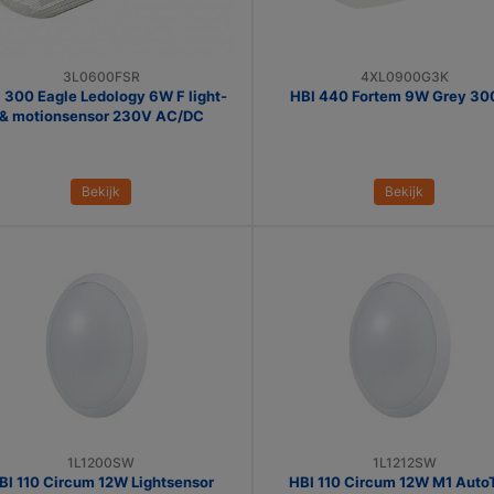
3L0600FSR
4XL0900G3K
 300 Eagle Ledology 6W F light-
HBI 440 Fortem 9W Grey 3
& motionsensor 230V AC/DC
Bekijk
Bekijk
1L1200SW
1L1212SW
BI 110 Circum 12W Lightsensor
HBI 110 Circum 12W M1 Auto