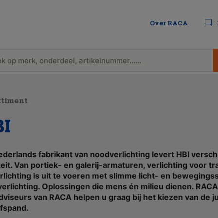
Over RACA
rtiment
I
ederlands fabrikant van noodverlichting levert HBI versch
teit. Van portiek- en galerij-armaturen, verlichting voor
rlichting is uit te voeren met slimme licht- en beweging
erlichting. Oplossingen die mens én milieu dienen. RACA i
adviseurs van RACA helpen u graag bij het kiezen van de j
jfspand.