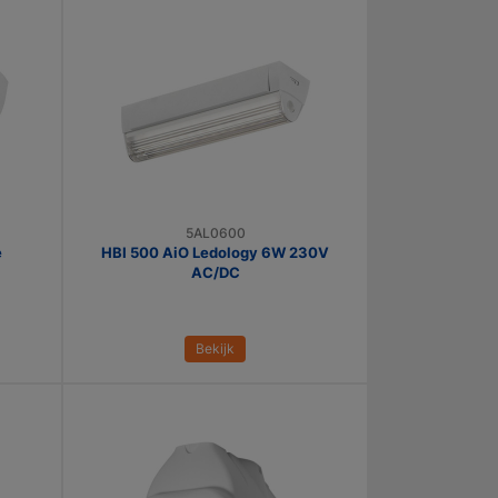
5AL0600
e
HBI 500 AiO Ledology 6W 230V
AC/DC
Bekijk