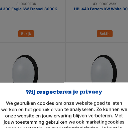
3L0600F3K
4XL0900W3K
I 300 Eagle 6W Fresnel 3000K
HBI 440 Fortem 9W White 3
Bekijk
Bekijk
Wij respecteren je privacy
We gebruiken cookies om onze website goed te laten
1L1200B
1L1212B
werken en het gebruik ervan te analyseren. Zo kunnen we
HBI 110 Circum 12W Black
HBI 110 Circum 12W M1 Auto
Black
onze website en jouw ervaring blijven verbeteren. Met
jouw toestemming gebruiken we ook marketingcookies