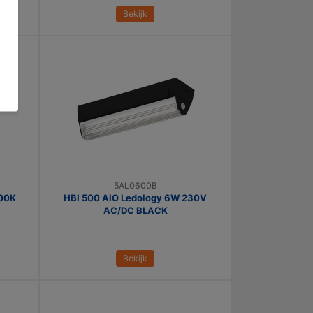
Bekijk
5AL0600B
000K
HBI 500 AiO Ledology 6W 230V
AC/DC BLACK
Bekijk