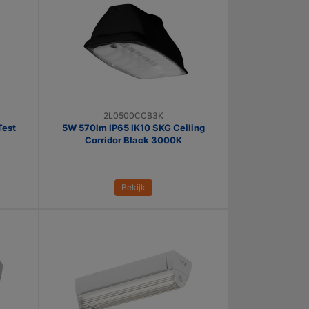
2L0500CCB3K
Test
5W 570lm IP65 IK10 SKG Ceiling
Corridor Black 3000K
Bekijk