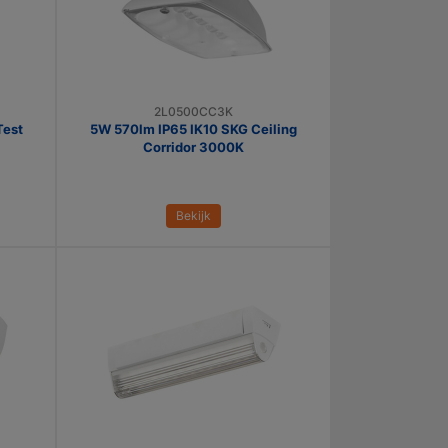
2L0500CC3K
Test
5W 570lm IP65 IK10 SKG Ceiling
Corridor 3000K
Bekijk