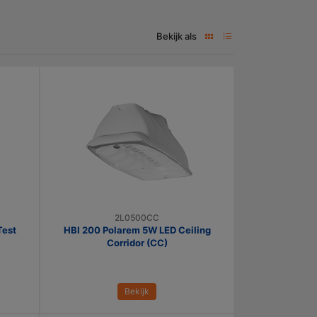
Bekijk als
2L0500CC
Test
HBI 200 Polarem 5W LED Ceiling
Corridor (CC)
Bekijk