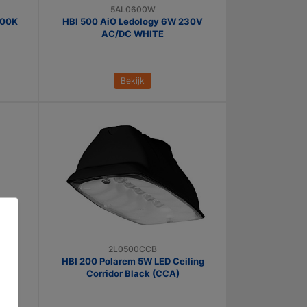
5AL0600W
000K
HBI 500 AiO Ledology 6W 230V
AC/DC WHITE
Bekijk
2L0500CCB
Test
HBI 200 Polarem 5W LED Ceiling
Corridor Black (CCA)