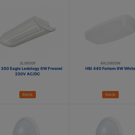
3L0600F
4XL0900W
 300 Eagle Ledology 6W Fresnel
HBI 440 Fortem 9W Whit
230V AC/DC
Bekijk
Bekijk