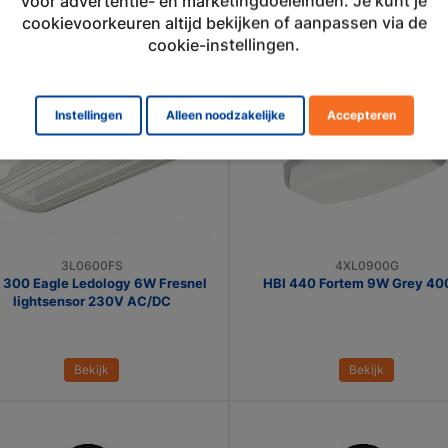
voor advertentie- en marketingdoeleinden. Je kunt je
Bekijk
Bekijk
cookievoorkeuren altijd bekijken of aanpassen via de
cookie-instellingen.
Instellingen
Alleen noodzakelijke
Accepteren
3L0600FS
4XL0900G
 300 Eagle Ledology 6W Fresnel
HBI 440 Fortem 9W Grey 4
lightsensor 230V AC/DC
Bekijk
Bekijk