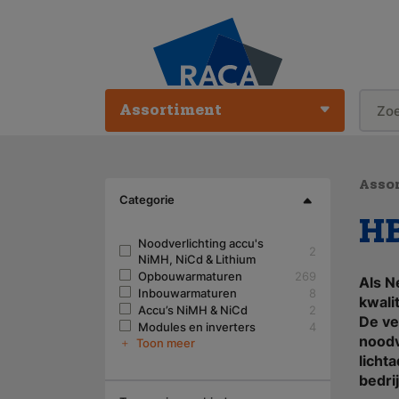
Assortiment
Asso
Categorie
HB
Noodverlichting accu's
2
NiMH, NiCd & Lithium
Opbouwarmaturen
269
Als N
Inbouwarmaturen
8
kwali
Accu’s NiMH & NiCd
2
De ve
Modules en inverters
4
noodv
Toon meer
licht
bedri