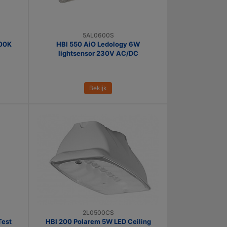
5AL0600S
000K
HBI 550 AiO Ledology 6W
lightsensor 230V AC/DC
Bekijk
2L0500CS
Test
HBI 200 Polarem 5W LED Ceiling