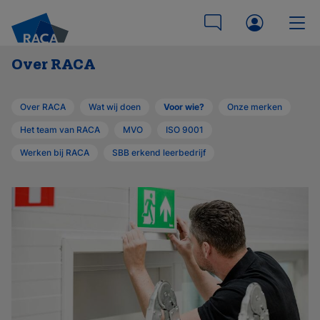
Over RACA
Over RACA
Wat wij doen
Voor wie?
Onze merken
Het team van RACA
MVO
ISO 9001
Werken bij RACA
SBB erkend leerbedrijf