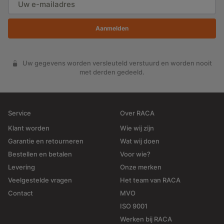
LOCATIE
Locatie Raca
Bekijken
Aanmelden
Group
Uw gegevens worden versleuteld verstuurd en worden nooit
met derden gedeeld.
Service
Over RACA
Klant worden
Wie wij zijn
Garantie en retourneren
Wat wij doen
Bestellen en betalen
Voor wie?
Levering
Onze merken
Veelgestelde vragen
Het team van RACA
Contact
MVO
ISO 9001
Werken bij RACA