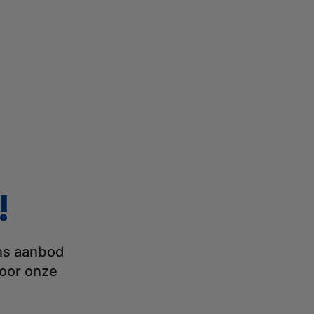
!
ons aanbod
voor onze