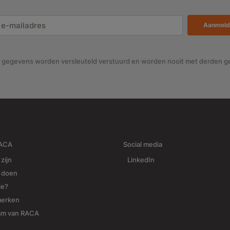
Aanmeld
gegevens worden versleuteld verstuurd en worden nooit met derden g
RACA
Social media
 zijn
LinkedIn
j doen
ie?
merken
am van RACA