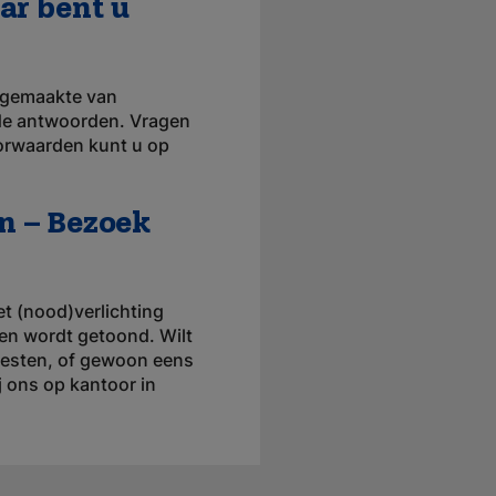
ar bent u
e gemaakte van
nde antwoorden. Vragen
oorwaarden kunt u op
n – Bezoek
t (nood)verlichting
en wordt getoond. Wilt
 testen, of gewoon eens
j ons op kantoor in