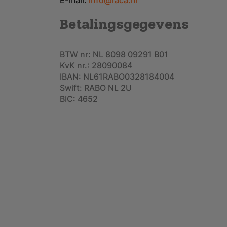
E-mail:
info@raca.nl
Betalingsgegevens
BTW nr: NL 8098 09291 B01
KvK nr.: 28090084
IBAN: NL61RABO0328184004
Swift: RABO NL 2U
BIC: 4652