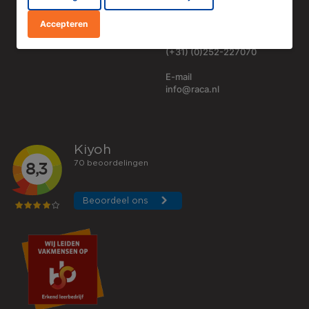
vrijdag
tussen 08:30 tot 17:00 uur
Accepteren
Telefoon
(+31) (0)252-227070
E-mail
info@raca.nl