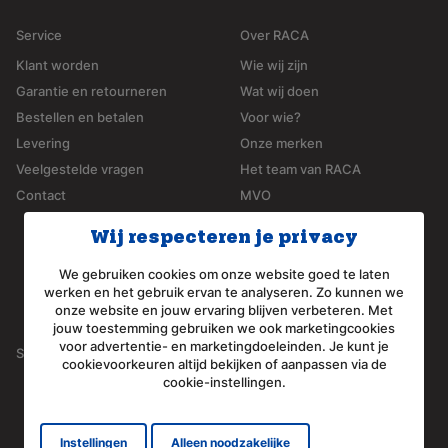
Service
Over RACA
Klant worden
Wie wij zijn
Garantie en retourneren
Wat wij doen
Bestellen en betalen
Voor wie?
Levering
Onze merken
Veelgestelde vragen
Het team van RACA
Contact
MVO
ISO 9001
Wij respecteren je privacy
Werken bij RACA
SBB erkend leerbedrijf
We gebruiken cookies om onze website goed te laten
werken en het gebruik ervan te analyseren. Zo kunnen we
Referenties
onze website en jouw ervaring blijven verbeteren. Met
jouw toestemming gebruiken we ook marketingcookies
voor advertentie- en marketingdoeleinden. Je kunt je
Social media
Contactgegevens
cookievoorkeuren altijd bekijken of aanpassen via de
Arnoudstraat 22
cookie-instellingen.
LinkedIn
2182 DZ Hillegom
Nederland
Geopend van maandag t/m
Instellingen
Alleen noodzakelijke