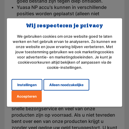
goed bestand zijn tegen diep ontladen.
Yuasa NP accu's kunnen in verschillende
posities worden geplaatst (alleen niet
ondersteboven).
Wij respecteren je privacy
De unieke constructie en afdichting van
Yuasa zorgt ervoor dat er geen elektrolyt uit
We gebruiken cookies om onze website goed te laten
de accu kan lekken.
werken en het gebruik ervan te analyseren. Zo kunnen we
De Yuasa accu's hebben een superieure
onze website en jouw ervaring blijven verbeteren. Met
energiedichtheid en een langere levensduur
jouw toestemming gebruiken we ook marketingcookies
voor advertentie- en marketingdoeleinden. Je kunt je
door de loodcalcium roosters in de accu's.
cookievoorkeuren altijd bekijken of aanpassen via de
cookie-instellingen.
Uw Yuasa accu bestelt u
eenvoudig online bij Raca
Instellingen
Alleen noodzakelijke
Wanneer u de geschikte Yuasa accu heeft
gevonden kunt u deze zeer gemakkelijk
Accepteren
bestellen bij Raca. Wij beschikken over een
snelle bezorgservice en veel van onze
producten zijn op voorraad. Als u niet tevreden
bent over een van onze producten krijgt u
zonder veel gedoe uw geld teruggestort. U kunt