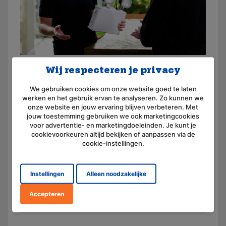
Wij respecteren je privacy
Service en advies
We gebruiken cookies om onze website goed te laten
Wij hechten veel waarde aan langdurige
werken en het gebruik ervan te analyseren. Zo kunnen we
klantrelaties en streven naar een hoog
onze website en jouw ervaring blijven verbeteren. Met
jouw toestemming gebruiken we ook marketingcookies
serviceniveau. Bij onze accountmanagers kun je
voor advertentie- en marketingdoeleinden. Je kunt je
terecht voor al je vragen over onze producten
cookievoorkeuren altijd bekijken of aanpassen via de
en service. Bezoek de contactpagina of ga
cookie-instellingen.
direct in gesprek via de chatfunctie rechtsonder
in je scherm.
Instellingen
Alleen noodzakelijke
Contact
Accepteren