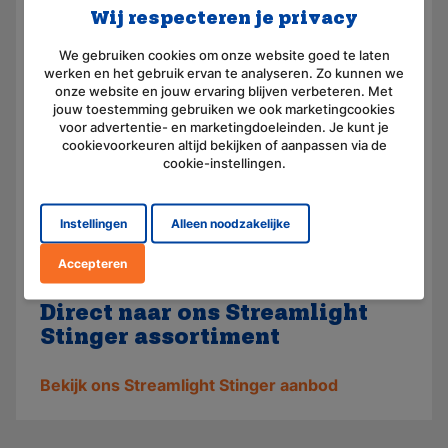
Wanneer u de geschikte Streamlight producten
Wij respecteren je privacy
heeft gevonden kunt u deze zeer gemakkelijk
bestellen bij Raca. Wij beschikken over een
We gebruiken cookies om onze website goed te laten
snelle bezorgservice en veel van onze
werken en het gebruik ervan te analyseren. Zo kunnen we
producten zijn op voorraad. Als u niet tevreden
onze website en jouw ervaring blijven verbeteren. Met
jouw toestemming gebruiken we ook marketingcookies
bent over een van onze producten krijgt u
voor advertentie- en marketingdoeleinden. Je kunt je
zonder veel gedoe uw geld teruggestort. U kunt
cookievoorkeuren altijd bekijken of aanpassen via de
bij ons terecht voor alle vragen wat betreft onze
cookie-instellingen.
service op producten, wij zijn bereikbaar per
telefoon, e-mail of chat. Raca zet zich maximaal
in om voor u de juiste en meest geschikte
Instellingen
Alleen noodzakelijke
oplossing te vinden en streeft naar de beste
Accepteren
kwaliteit voor elk product!
Direct naar ons Streamlight
Stinger assortiment
Bekijk ons Streamlight Stinger aanbod