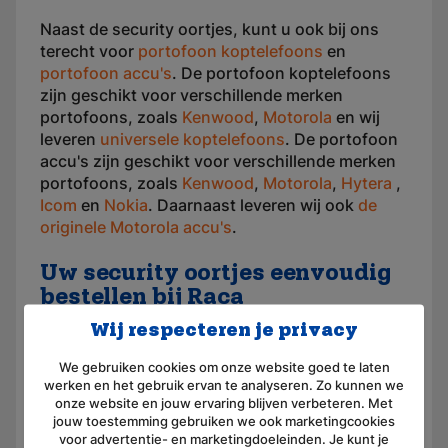
Naast de security oortjes, kunt u ook bij ons
terecht voor
portofoon koptelefoons
en
portofoon accu's
. De portofoon koptelefoons
zijn geschikt voor verschillende merken
portofoons, zoals
Kenwood
,
Motorola
en wij
leveren
universele koptelefoons
. De portofoon
accu's zijn geschikt voor verschillende merken
portofoons, zoals
Kenwood
,
Motorola
,
Hytera
,
Icom
en
Nokia
. Daarnaast leveren wij ook
de
originele Motorola accu's
.
Uw security oortjes eenvoudig
bestellen bij Raca
Wij respecteren je privacy
Wanneer u de geschikte oortjes voor uw
portofoon heeft gevonden kunt u deze zeer
We gebruiken cookies om onze website goed te laten
werken en het gebruik ervan te analyseren. Zo kunnen we
gemakkelijk bestellen bij Raca. Wij beschikken
onze website en jouw ervaring blijven verbeteren. Met
over een snelle bezorgservice en veel van onze
jouw toestemming gebruiken we ook marketingcookies
producten zijn op voorraad.
voor advertentie- en marketingdoeleinden. Je kunt je