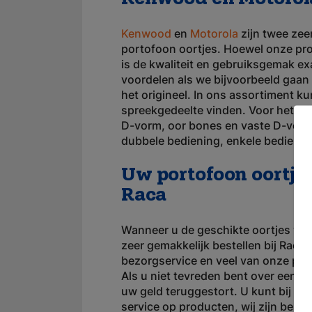
Kenwood
en
Motorola
zijn twee zee
portofoon oortjes. Hoewel onze prod
is de kwaliteit en gebruiksgemak exa
voordelen als we bijvoorbeeld gaan k
het origineel. In ons assortiment ku
spreekgedeelte vinden. Voor het lui
D-vorm, oor bones en vaste D-vorm
dubbele bediening, enkele bedienin
Uw portofoon oortjes
Raca
Wanneer u de geschikte oortjes vo
zeer gemakkelijk bestellen bij Raca.
bezorgservice en veel van onze pro
Als u niet tevreden bent over een v
uw geld teruggestort. U kunt bij ons
service op producten, wij zijn berei