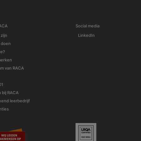
RACA
Social media
 zijn
LinkedIn
j doen
ie?
merken
am van RACA
01
 bij RACA
end leerbedrijf
nties