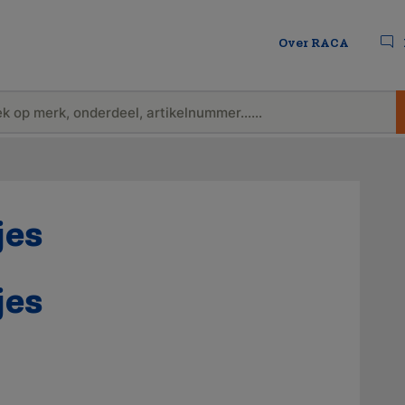
Over RACA
jes
jes