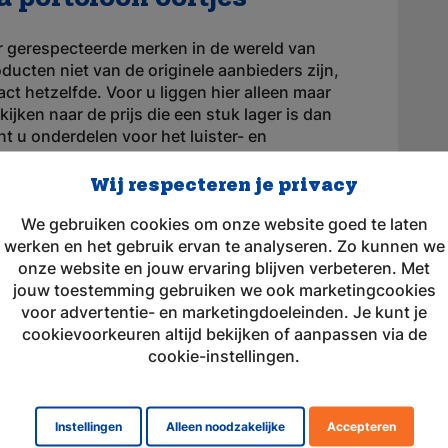
r gerespecteerde merken in de wereld van
ucten niet van de originele aanbieders zijn,
ct hetzelfde. Voor u liggen hier alleen maar
ijken naar de prijs die een stuk lager is dan
nt u onderdelen voor het luister- en
stergedeelte bieden we Flextube, instelbare
en aan. Voor het spreekgedeelte bieden we
Wij respecteren je privacy
g en spreeksleutels aan.
We gebruiken cookies om onze website goed te laten
werken en het gebruik ervan te analyseren. Zo kunnen we
 eenvoudig bestellen bij
onze website en jouw ervaring blijven verbeteren. Met
jouw toestemming gebruiken we ook marketingcookies
voor advertentie- en marketingdoeleinden. Je kunt je
or uw portofoon heeft gevonden kunt u deze
cookievoorkeuren altijd bekijken of aanpassen via de
 Wij beschikken over een snelle
cookie-instellingen.
ducten zijn op voorraad.
an onze producten krijgt u zonder veel gedoe
 terecht voor alle vragen wat betreft onze
Instellingen
Alleen noodzakelijke
Accepteren
kbaar per telefoon, e-mail of chat. Raca zet