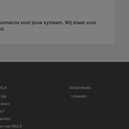
troomaccu voor jouw systeem. Wij staan voor
id.
RACA
Social media
 zijn
LinkedIn
j doen
ie?
merken
am van RACA