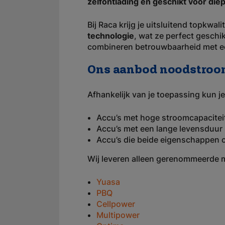
zelfontlading en geschikt voor diep
Bij Raca krijg je uitsluitend topkwa
technologie
, wat ze perfect gesch
combineren betrouwbaarheid met ee
Ons aanbod noodstroo
Afhankelijk van je toepassing kun je
Accu’s met hoge stroomcapacitei
Accu’s met een lange levensduur
Accu’s die beide eigenschappen
Wij leveren alleen gerenommeerde 
Yuasa
PBQ
Cellpower
Multipower