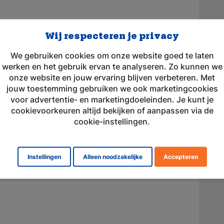
Wij respecteren je privacy
estaties en betrouwbaarheid in kritieke
We gebruiken cookies om onze website goed te laten
werken en het gebruik ervan te analyseren. Zo kunnen we
estellen
onze website en jouw ervaring blijven verbeteren. Met
jouw toestemming gebruiken we ook marketingcookies
evonden? Bestellen gaat snel en eenvoudig
voor advertentie- en marketingdoeleinden. Je kunt je
me voorraad en snelle levering heb je jouw
cookievoorkeuren altijd bekijken of aanpassen via de
cookie-instellingen.
edoe je geld terug. Heb je nog vragen of hulp
tact op via telefoon, e-mail of chat. We
Instellingen
Alleen noodzakelijke
Accepteren