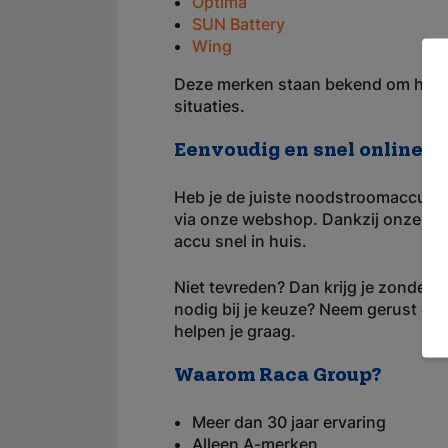
Optima
SUN Battery
Wing
Deze merken staan bekend om hun pr
situaties.
Eenvoudig en snel online b
Heb je de juiste noodstroomaccu g
via onze webshop. Dankzij onze rui
accu snel in huis.
Niet tevreden? Dan krijg je zonder g
nodig bij je keuze? Neem gerust con
helpen je graag.
Waarom Raca Group?
Meer dan 30 jaar ervaring
Alleen A-merken