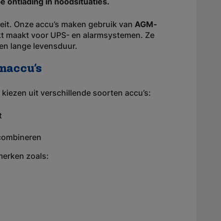
e ontlading in noodsituaties.
liteit. Onze accu’s maken gebruik van
AGM-
ikt maakt voor UPS- en alarmsystemen. Ze
n lange levensduur.
maccu’s
 kiezen uit verschillende soorten accu’s:
t
 combineren
merken zoals: