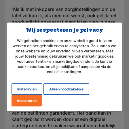
“Als ik met inkopers van zorginstellingen om de
tafel zit kan ik, als men dat wenst, ook gelijk het
noodverlichtingsassortiment laten zien in onze
showroom” meldt Marcel. Want hoe mooi is het
Wij respecteren je privacy
dat er tegenwoordig ook noodverlichting is met
pictogrammen voor mindervaliden. En naast
We gebruiken cookies om onze website goed te laten
werken en het gebruik ervan te analyseren. Zo kunnen we
een zeer uitgebreid assortiment met
onze website en jouw ervaring blijven verbeteren. Met
noodverlichtingaanduiding leveren wij ook een
jouw toestemming gebruiken we ook marketingcookies
complete reeks vluchtrouteverlichting.
voor advertentie- en marketingdoeleinden. Je kunt je
cookievoorkeuren altijd bekijken of aanpassen via de
cookie-instellingen.
Noodverlichting op afstand
uitlezen
Instellingen
Alleen noodzakelijke
Voor de veiligheid in grotere instellingen kan
ook gekozen worden voor een intelligent
Accepteren
monitoringssysteem dat de optimale veiligheid
van de patiënten garandeert. Het pand kan in
kaart gebracht worden door er een digitale
plattegrond van te maken waaruit men duidelijk