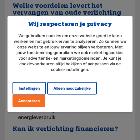
Welke voordelen levert het
vervangen van oude verlichting
op?
Wij respecteren je privacy
Het vervangen van oude verlichting kan
We gebruiken cookies om onze website goed te laten
voordelen opleveren voor de woningcorporatie,
werken en het gebruik ervan te analyseren. Zo kunnen we
onze website en jouw ervaring blijven verbeteren. Met
de gebruikers en het milieu. Zo profiteert iedere
jouw toestemming gebruiken we ook marketingcookies
partij van een duurzame investering!
voor advertentie- en marketingdoeleinden. Je kunt je
cookievoorkeuren altijd bekijken of aanpassen via de
Voordelen woningcorporatie
: Lagere
cookie-instellingen.
uitbaatkosten door energiebesparing
Voordelen bewoners/gebruikers
: Lagere
Instellingen
Alleen noodzakelijke
energiekosten, meer leef comfort en een
groter gevoel van veiligheid
Accepteren
Voordeel voor het milieu
: Minder
milieubelasting door verminderd
energieverbruik
Kan ik verlichting financieren?