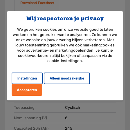
Download Factsheet
Wij respecteren je privacy
Specificaties
We gebruiken cookies om onze website goed te laten
werken en het gebruik ervan te analyseren. Zo kunnen we
onze website en jouw ervaring blijven verbeteren. Met
Merk
jouw toestemming gebruiken we ook marketingcookies
Cellpower
voor advertentie- en marketingdoeleinden. Je kunt je
Artikelnummer
cookievoorkeuren altijd bekijken of aanpassen via de
CPC225-6
cookie-instellingen.
Soort
AGM
Aansluiting
M8
Instellingen
Alleen noodzakelijke
Model
Lood (droog, AGM)
Accepteren
Type
Semi-tractie
Toepassing
Cyclisch
Nom. spanning (V)
6
Capaciteit 20h (Ah)
245