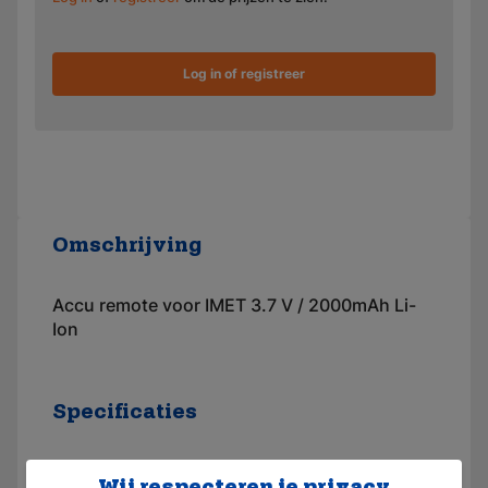
Log in of registreer
Omschrijving
Accu remote voor IMET 3.7 V / 2000mAh Li-
Ion
Specificaties
Merk
Imet
Wij respecteren je privacy