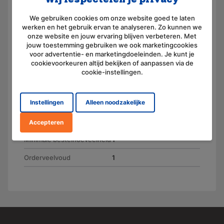
Artikelnummer
BE3700
We gebruiken cookies om onze website goed te laten
werken en het gebruik ervan te analyseren. Zo kunnen we
Voltage (V)
3,7
onze website en jouw ervaring blijven verbeteren. Met
jouw toestemming gebruiken we ook marketingcookies
Amperage (mAh)
2000
voor advertentie- en marketingdoeleinden. Je kunt je
cookievoorkeuren altijd bekijken of aanpassen via de
Chemie
Lithium-ionen
cookie-instellingen.
Gewicht (g)
50
Instellingen
Alleen noodzakelijke
Oplaadbaar
Ja
Eenheid
Stuk
Accepteren
Minimale bestelhoeveelheid
1
Orderveelvoud
1