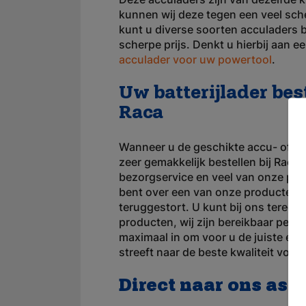
kunnen wij deze tegen een veel sch
kunt u diverse soorten acculaders b
scherpe prijs. Denkt u hierbij aan e
acculader voor uw powertool
.
Uw batterijlader bes
Raca
Wanneer u de geschikte accu- of ba
zeer gemakkelijk bestellen bij Raca.
bezorgservice en veel van onze prod
bent over een van onze producten k
teruggestort. U kunt bij ons terecht
producten, wij zijn bereikbaar per te
maximaal in om voor u de juiste en 
streeft naar de beste kwaliteit voor 
Direct naar ons ass