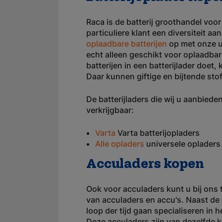
Raca is de batterij groothandel voor
particuliere klant een diversiteit aa
oplaadbare batterijen
op met onze un
echt alleen geschikt voor oplaadbar
batterijen in een batterijlader doet
Daar kunnen giftige en bijtende stof
De batterijladers die wij u aanbied
verkrijgbaar:
Varta
Varta batterijopladers
Alle opladers
universele opladers
Acculaders kopen
Ook voor acculaders kunt u bij ons te
van acculaders en accu's. Naast de 
loop der tijd gaan specialiseren in
Deze acculaders zijn van dezelfde kw