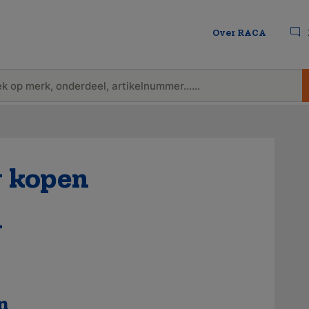
Over RACA
r kopen
r
n