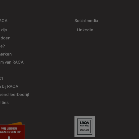
RACA
Social media
 zijn
LinkedIn
j doen
ie?
merken
am van RACA
01
 bij RACA
end leerbedrijf
nties