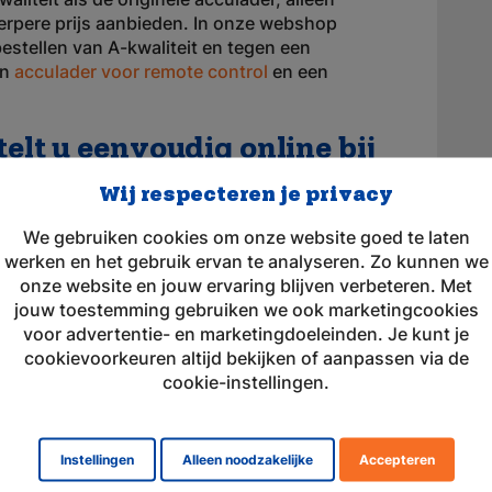
erpere prijs aanbieden. In onze webshop
estellen van A-kwaliteit en tegen een
en
acculader voor remote control
en een
telt u eenvoudig online bij
Wij respecteren je privacy
tterij oplader heeft gevonden kunt u deze
We gebruiken cookies om onze website goed te laten
 Wij beschikken over een snelle
werken en het gebruik ervan te analyseren. Zo kunnen we
ucten zijn op voorraad. Als u niet tevreden
onze website en jouw ervaring blijven verbeteren. Met
rijgt u zonder veel gedoe uw geld
jouw toestemming gebruiken we ook marketingcookies
 voor alle vragen wat betreft onze service op
voor advertentie- en marketingdoeleinden. Je kunt je
lefoon, e-mail of chat. Raca zet zich
cookievoorkeuren altijd bekijken of aanpassen via de
meest geschikte oplossing te vinden en
cookie-instellingen.
elk product!
ortiment batterijoplader
Instellingen
Alleen noodzakelijke
Accepteren