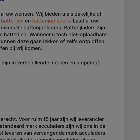
 al uw wensen. Wij bieden u als zakelijke of
n
batterijen
en
batterijopladers
. Laad al uw
iversele batterijopladers. Batterijladers zijn
e batterijen. Wanneer u toch niet-oplaadbare
, kunnen deze gaan lekken of zelfs ontploffen.
fen bij vrij komen.
en zijn in verschillende merken en amperagè
recht. Voor ruim 15 jaar zijn wij leverancier
standaard merk acculaders zijn wij ons in de
 het leveren van vervangende merk acculaders.
aliteit als de originele acculader, alleen