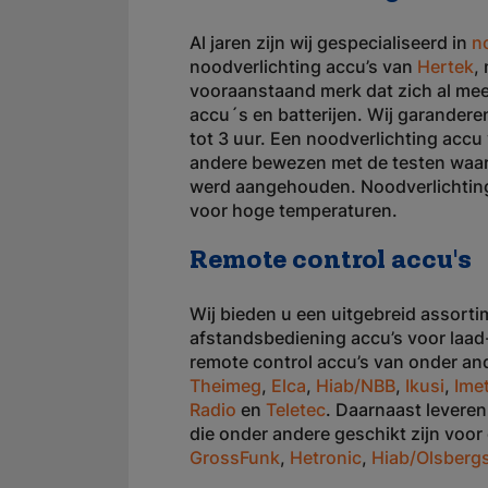
Al jaren zijn wij gespecialiseerd in
n
noodverlichting accu’s van
Hertek
,
vooraanstaand merk dat zich al mee
accu´s en batterijen. Wij garanderen
tot 3 uur. Een noodverlichting accu 
andere bewezen met de testen waar
werd aangehouden. Noodverlichting
voor hoge temperaturen.
Remote control accu's
Wij bieden u een uitgebreid assort
afstandsbediening accu’s voor laad-
remote control accu’s van onder a
Theimeg
,
Elca
,
Hiab/NBB
,
Ikusi
,
Ime
Radio
en
Teletec
. Daarnaast leveren
die onder andere geschikt zijn voo
GrossFunk
,
Hetronic
,
Hiab/Olsberg