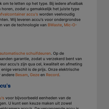
jk om te letten op het type. Bij iedere afvalbak
horen, zodat u gemakkelijk het juiste type
fvalcontainer accu's
worden veelvoudig
nten. Wij leveren accu's voor ondergrondse
en van de technologie van
BWaste
,
Mic-O-
 automatische schuifdeuren
. Op de
anden garantie, zodat u verzekerd bent van
eur accu's zijn qua cel, kwaliteit en afmeting
 enige verschil is de prijs. Onze elektrische
er andere
Besam
,
Geze
en
Record
.
cu's
u's
voor bijvoorbeeld eenheden van de
gen. U kunt een keuze maken uit zowel
eeldcamera accu’s. De vervangende accu is