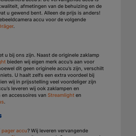
 kwaliteit, afmetingen van de behuizing en de
t u gewend bent. Alleen de prijs is anders!
tebeeldcamera accu voor de volgende
Dräger
.
u bij ons zijn. Naast de originele zaklamp
ght
bieden wij eigen merk accu’s aan voor
ewel dit geen originele accu’s zijn, verschilt
iets. U haalt zelfs een extra voordeel bij
wij in prijsstelling veel voordeliger zijn
ccu’s leveren wij ook zaklampen en
n en accessoires van
Streamlight
en
us
.
s
 pager accu
? Wij leveren vervangende