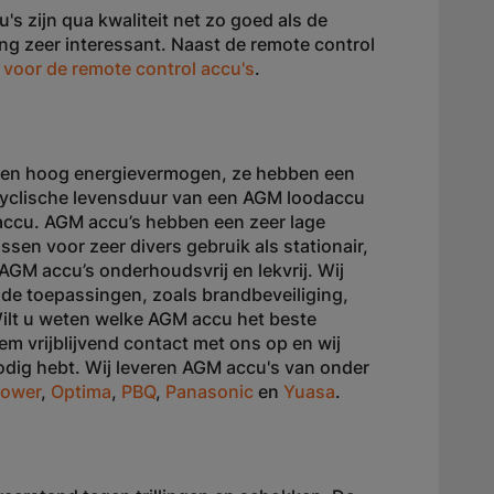
s zijn qua kwaliteit net zo goed als de
ling zeer interessant. Naast de remote control
 voor de remote control accu's
.
 een hoog energievermogen, ze hebben een
cyclische levensduur van een AGM loodaccu
 accu. AGM accu’s hebben een zeer lage
assen voor zeer divers gebruik als stationair,
AGM accu’s onderhoudsvrij en lekvrij. Wij
nde toepassingen, zoals brandbeveiliging,
lt u weten welke AGM accu het beste
m vrijblijvend contact met ons op en wij
dig hebt. Wij leveren AGM accu's van onder
power
,
Optima
,
PBQ
,
Panasonic
en
Yuasa
.