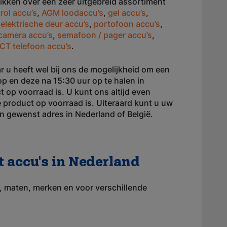
hikken over een zeer uitgebreid assortiment
rol accu’s
,
AGM loodaccu’s
,
gel accu’s
,
,
elektrische deur accu’s
,
portofoon accu’s
,
camera accu’s
,
semafoon / pager accu’s
,
CT telefoon accu’s
.
r u heeft wel bij ons de mogelijkheid om een
op en deze na 15:30 uur op te halen in
 op voorraad is. U kunt ons altijd even
product op voorraad is. Uiteraard kunt u uw
n gewenst adres in Nederland of België.
t accu's in Nederland
en, maten, merken en voor verschillende