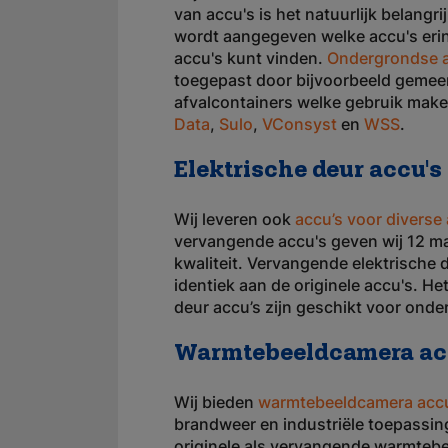
van accu's is het natuurlijk belangri
wordt aangegeven welke accu's erin 
accu's kunt vinden.
Ondergrondse a
toegepast door bijvoorbeeld gemee
afvalcontainers welke gebruik mak
Data
,
Sulo
,
VConsyst
en
WSS
.
Elektrische deur accu's
Wij leveren ook
accu’s voor diverse
vervangende accu's geven wij 12 ma
kwaliteit. Vervangende elektrische d
identiek aan de originele accu's. Het
deur accu’s zijn geschikt voor ond
Warmtebeeldcamera ac
Wij bieden
warmtebeeldcamera acc
brandweer en industriële toepassin
originele als vervangende warmteb