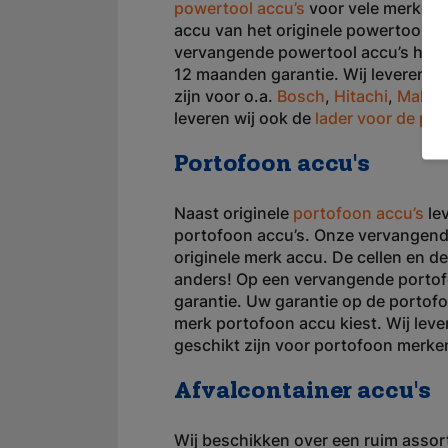
powertool accu’s
voor vele merken p
accu van het originele powertool mer
vervangende powertool accu’s hebbe
12 maanden garantie. Wij leveren v
zijn voor o.a.
Bosch
,
Hitachi
,
Makita
leveren wij ook de
lader voor de po
Portofoon accu's
Naast originele
portofoon accu’s
le
portofoon accu’s. Onze vervangende
originele merk accu. De cellen en de 
anders! Op een vervangende portof
garantie. Uw garantie op de portofo
merk portofoon accu kiest. Wij lev
geschikt zijn voor portofoon merke
Afvalcontainer accu's
Wij beschikken over een ruim asso