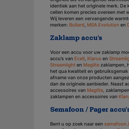
identiek aan het originele merk. De
cellen komen precies overeen met wa
Wij leveren een vervangende warm
merken:
Bullard
,
MSA Evolution
en
Zaklamp accu's
Voor een accu voor uw zaklamp moet 
accu’s van
Ecell
,
Klarus
en
Streamli
Streamlight
en
Maglite
zaklampen, ho
het qua kwaliteit en gebruiksgemak n
afname van onze producten aangezien 
dan de originele aanbieder. Naast a
accessoires van
Maglite
, zaklampe
zaklampen en accessoires van
Klar
Semafoon / Pager accu'
Bent u op zoek naar een
semafoon /