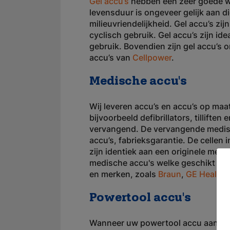
Gel accu’s
hebben een zeer goede we
levensduur is ongeveer gelijk aan d
milieuvriendelijkheid. Gel accu’s zijn
cyclisch gebruik. Gel accu’s zijn ide
gebruik. Bovendien zijn gel accu’s o
accu’s van
Cellpower
.
Medische accu's
Wij leveren accu’s en accu’s op maa
bijvoorbeeld defibrillators, tillifte
vervangend. De vervangende medisc
accu’s, fabrieksgarantie. De cellen
zijn identiek aan een originele med
medische accu's welke geschikt zijn
en merken, zoals
Braun
,
GE Healthc
Powertool accu's
Wanneer uw powertool accu aan ver