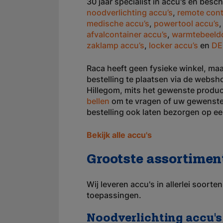
30 jaar specialist in accu's en besc
noodverlichting accu’s
,
remote cont
medische accu’s
,
powertool accu’s
afvalcontainer accu’s
,
warmtebeeld
zaklamp accu’s
,
locker accu’s
en
DE
Raca heeft geen fysieke winkel, maa
bestelling te plaatsen via de websh
Hillegom, mits het gewenste product
bellen
om te vragen of uw gewenste 
bestelling ook laten bezorgen op ee
Bekijk alle accu's
Grootste assortimen
Wij leveren accu's in allerlei soort
toepassingen.
Noodverlichting accu's