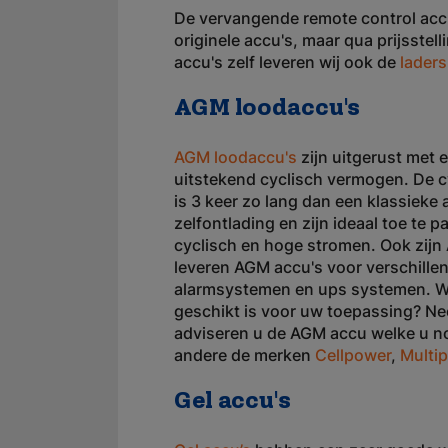
De vervangende remote control accu'
originele accu's, maar qua prijsstel
accu's zelf leveren wij ook de
laders
AGM loodaccu's
AGM loodaccu's
zijn uitgerust met
uitstekend cyclisch vermogen. De 
is 3 keer zo lang dan een klassieke
zelfontlading en zijn ideaal toe te p
cyclisch en hoge stromen. Ook zijn 
leveren AGM accu's voor verschille
alarmsystemen en ups systemen. Wi
geschikt is voor uw toepassing? Nee
adviseren u de AGM accu welke u no
andere de merken
Cellpower
,
Multi
Gel accu's