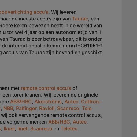
oodverlichting accu’s
. Wij leveren
 maar de meeste accu’s zijn van
Taurac
, een
rdere keren bewezen heeft in de wereld van
 u tot wel 4 jaar op een autonomietijd van 1
van Taurac is zeer betrouwbaar, dit is onder
 de internationaal erkende norm IEC61951-1
 accu's van Taurac zijn bovendien geschikt
iment met
remote control accu’s
of
 een torenkranen. Wij leveren de originele
ndere
ABB/HBC
,
Akerströms
,
Autec
,
Cattron-
t
,
NBB
,
Palfinger
,
Ravioli
,
Scanreco
,
Tele
 wij ook vervangende remote control accu’s,
r de volgende merken
ABB/HBC
,
Autec
,
s
,
Ikusi
,
Imet
,
Scanreco
en
Teletec
.