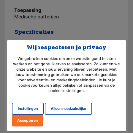
Toepassing
Medische batterijen
Specificaties
Wij respecteren je privacy
Toepassingsgebied
Patientenbed
We gebruiken cookies om onze website goed te laten
Merk
AKKUmed
werken en het gebruik ervan te analyseren. Zo kunnen we
onze website en jouw ervaring blijven verbeteren. Met
Artikelnummer
110751
jouw toestemming gebruiken we ook marketingcookies
voor advertentie- en marketingdoeleinden. Je kunt je
Aansluiting
Connector
cookievoorkeuren altijd bekijken of aanpassen via de
cookie-instellingen.
Voltage (V)
26,4
Amperage (mAh)
3800
Instellingen
Alleen noodzakelijke
Chemie
Nikkel-Metaal-Hydride
Accepteren
Gewicht (g)
1.146,00