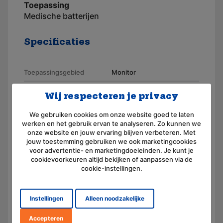
Toepassing
Medische batterijen
Specificaties
Toepassingsgebied
Monitor
Merk
AKKUmed
Wij respecteren je privacy
Geschikt voor merk
Criticon
We gebruiken cookies om onze website goed te laten
werken en het gebruik ervan te analyseren. Zo kunnen we
Artikelnummer
110564
onze website en jouw ervaring blijven verbeteren. Met
jouw toestemming gebruiken we ook marketingcookies
Voltage (V)
6,0
voor advertentie- en marketingdoeleinden. Je kunt je
cookievoorkeuren altijd bekijken of aanpassen via de
Amperage (mAh)
3300
cookie-instellingen.
Chemie
Lood (droog, AGM)
Afmeting
(L) 134.0 mm x (B) 34.0 mm
Instellingen
Alleen noodzakelijke
x (H) 60.0 mm
Accepteren