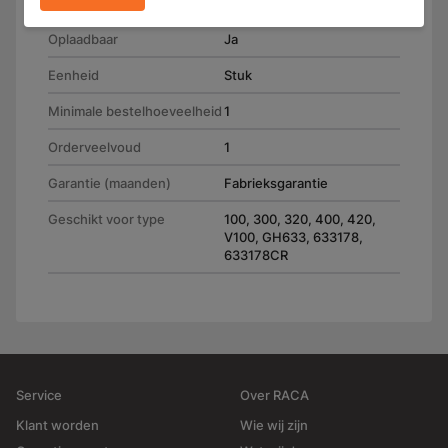
Gewicht (g)
690,00
Oplaadbaar
Ja
Eenheid
Stuk
Minimale bestelhoeveelheid
1
Orderveelvoud
1
Garantie (maanden)
Fabrieksgarantie
Geschikt voor type
100, 300, 320, 400, 420,
V100, GH633, 633178,
633178CR
Service
Over RACA
Klant worden
Wie wij zijn