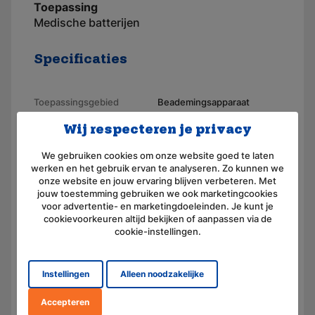
Toepassing
Medische batterijen
Specificaties
Toepassingsgebied
Beademingsapparaat
Merk
AKKUmed
Wij respecteren je privacy
Geschikt voor merk
Pulmonetic
We gebruiken cookies om onze website goed te laten
werken en het gebruik ervan te analyseren. Zo kunnen we
Artikelnummer
110535
onze website en jouw ervaring blijven verbeteren. Met
jouw toestemming gebruiken we ook marketingcookies
Voltage (V)
12,0
voor advertentie- en marketingdoeleinden. Je kunt je
cookievoorkeuren altijd bekijken of aanpassen via de
Amperage (mAh)
4500
cookie-instellingen.
Chemie
Lood (droog, AGM)
Instellingen
Alleen noodzakelijke
Afmeting
(L) 205.0 mm x (B) 45.0 mm
x (H) 68.0 mm
Accepteren