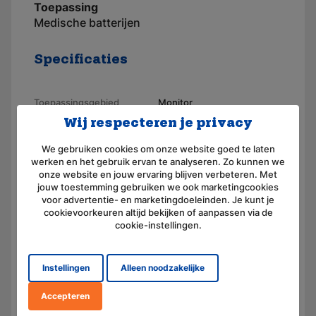
Toepassing
Medische batterijen
Specificaties
Toepassingsgebied
Monitor
Wij respecteren je privacy
Merk
AKKUmed
We gebruiken cookies om onze website goed te laten
Geschikt voor merk
Siemens
werken en het gebruik ervan te analyseren. Zo kunnen we
onze website en jouw ervaring blijven verbeteren. Met
Artikelnummer
110532-2
jouw toestemming gebruiken we ook marketingcookies
voor advertentie- en marketingdoeleinden. Je kunt je
Voltage (V)
12,0
cookievoorkeuren altijd bekijken of aanpassen via de
cookie-instellingen.
Amperage (mAh)
2100
Chemie
Lood (droog, AGM)
Instellingen
Alleen noodzakelijke
Afmeting
(L) 180.0 mm x (B) 23.0 mm
x (H) 60.0 mm
Accepteren