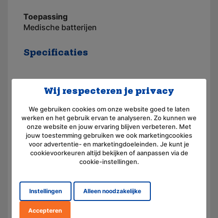
Toepassing
Medische batterijen
Specificaties
Toepassingsgebied
Hartslagmeter
Wij respecteren je privacy
Merk
AKKUmed
We gebruiken cookies om onze website goed te laten
Geschikt voor merk
Ansmann
werken en het gebruik ervan te analyseren. Zo kunnen we
onze website en jouw ervaring blijven verbeteren. Met
Artikelnummer
110526
jouw toestemming gebruiken we ook marketingcookies
voor advertentie- en marketingdoeleinden. Je kunt je
Voltage (V)
8,4
cookievoorkeuren altijd bekijken of aanpassen via de
cookie-instellingen.
Amperage (mAh)
300
Chemie
Nikkel-Metaal-Hydride
Instellingen
Alleen noodzakelijke
Afmeting
(L) 50.0 mm x (B) 26.0 mm x
Accepteren
(H) 16.0 mm