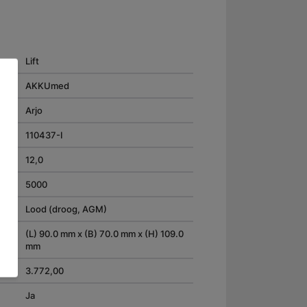
Lift
AKKUmed
Arjo
110437-I
12,0
5000
Lood (droog, AGM)
(L) 90.0 mm x (B) 70.0 mm x (H) 109.0
mm
3.772,00
Ja