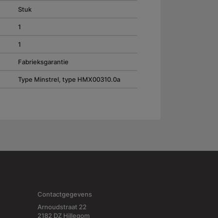
Stuk
1
1
Fabrieksgarantie
Type Minstrel, type HMX00310.0a
Contactgegevens
Arnoudstraat 22
2182 DZ Hillegom