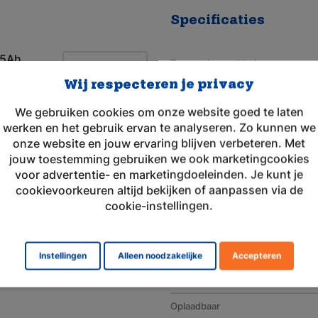
Specificaties
/5Ah
Toepassingsgebied
Wij respecteren je privacy
Merk
We gebruiken cookies om onze website goed te laten
Geschikt voor merk
werken en het gebruik ervan te analyseren. Zo kunnen we
Artikelnummer
onze website en jouw ervaring blijven verbeteren. Met
jouw toestemming gebruiken we ook marketingcookies
Voltage (V)
voor advertentie- en marketingdoeleinden. Je kunt je
cookievoorkeuren altijd bekijken of aanpassen via de
Amperage (mAh)
cookie-instellingen.
Chemie
Afmeting
Instellingen
Alleen noodzakelijke
Accepteren
Gewicht (g)
Oplaadbaar