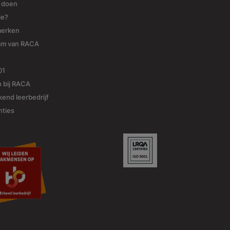
j doen
ie?
merken
am van RACA
01
 bij RACA
end leerbedrijf
nties