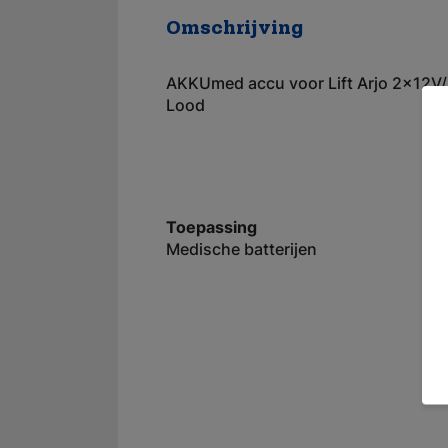
Omschrijving
AKKUmed accu voor Lift Arjo 2x12V
Lood
Toepassing
Medische batterijen