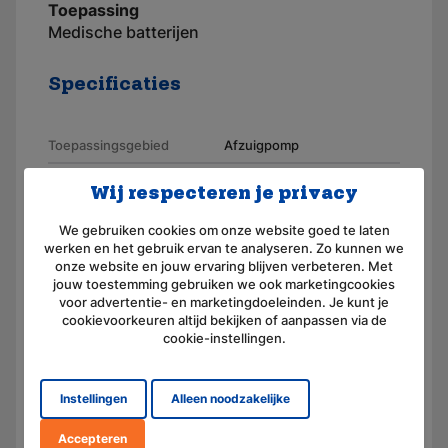
Toepassing
Medische batterijen
Specificaties
Toepassingsgebied
Afzuigpomp
Merk
AKKUmed
Wij respecteren je privacy
Geschikt voor merk
De Villbiss
We gebruiken cookies om onze website goed te laten
werken en het gebruik ervan te analyseren. Zo kunnen we
Artikelnummer
110384
onze website en jouw ervaring blijven verbeteren. Met
jouw toestemming gebruiken we ook marketingcookies
Aansluiting
Connector
voor advertentie- en marketingdoeleinden. Je kunt je
cookievoorkeuren altijd bekijken of aanpassen via de
Voltage (V)
12,0
cookie-instellingen.
Amperage (mAh)
2500
Chemie
Lood (droog, AGM)
Instellingen
Alleen noodzakelijke
Afmeting
(L) 100.0 mm x (B) 67.0 mm x
Accepteren