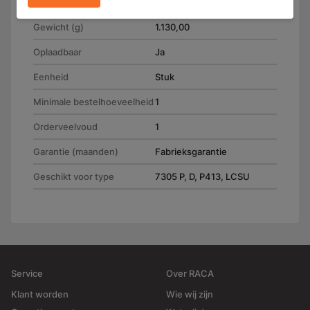
(H) 60.0 mm
Gewicht (g)
1.130,00
Oplaadbaar
Ja
Eenheid
Stuk
Minimale bestelhoeveelheid
1
Orderveelvoud
1
Garantie (maanden)
Fabrieksgarantie
Geschikt voor type
7305 P, D, P413, LCSU
Service
Over RACA
Klant worden
Wie wij zijn