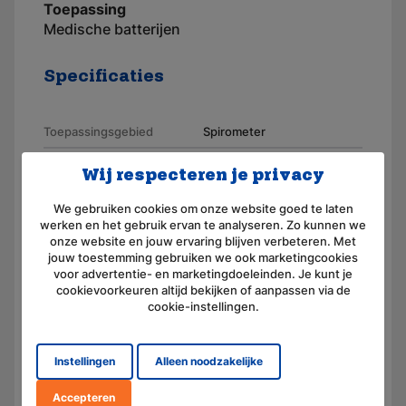
Toepassing
Medische batterijen
Specificaties
Toepassingsgebied
Spirometer
Merk
AKKUmed
Wij respecteren je privacy
Geschikt voor merk
Spirometrics
We gebruiken cookies om onze website goed te laten
werken en het gebruik ervan te analyseren. Zo kunnen we
Artikelnummer
110368
onze website en jouw ervaring blijven verbeteren. Met
jouw toestemming gebruiken we ook marketingcookies
Aansluiting
Contacten
voor advertentie- en marketingdoeleinden. Je kunt je
cookievoorkeuren altijd bekijken of aanpassen via de
Voltage (V)
3,6
cookie-instellingen.
Amperage (mAh)
150
Chemie
Nikkel-Metaal-Hydride
Instellingen
Alleen noodzakelijke
Afmeting
(L) 30.0 mm x (B) 17.0 mm x
Accepteren