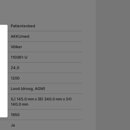
Patientenbed
AKKUmed
Völker
110361-U
24,0
1200
Lood (droog, AGM)
(L) 145.0 mm x (B) 340.0 mm x (H)
140.0 mm
1950
Ja