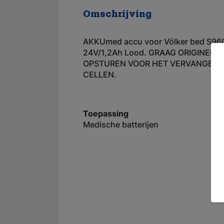
Omschrijving
AKKUmed accu voor Völker bed S9
24V/1,2Ah Lood. GRAAG ORIGINELE
OPSTUREN VOOR HET VERVANGEN 
CELLEN.
Toepassing
Medische batterijen