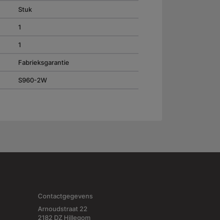
Stuk
1
1
Fabrieksgarantie
S960-2W
Contactgegevens
Arnoudstraat 22
2182 DZ Hillegom