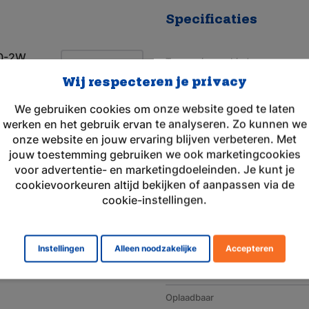
Specificaties
60-2W
Toepassingsgebied
 PACK
Wij respecteren je privacy
VAN DE
Merk
We gebruiken cookies om onze website goed te laten
Geschikt voor merk
werken en het gebruik ervan te analyseren. Zo kunnen we
Artikelnummer
onze website en jouw ervaring blijven verbeteren. Met
jouw toestemming gebruiken we ook marketingcookies
Voltage (V)
voor advertentie- en marketingdoeleinden. Je kunt je
cookievoorkeuren altijd bekijken of aanpassen via de
Amperage (mAh)
cookie-instellingen.
Chemie
Afmeting
Instellingen
Alleen noodzakelijke
Accepteren
Gewicht (g)
Oplaadbaar