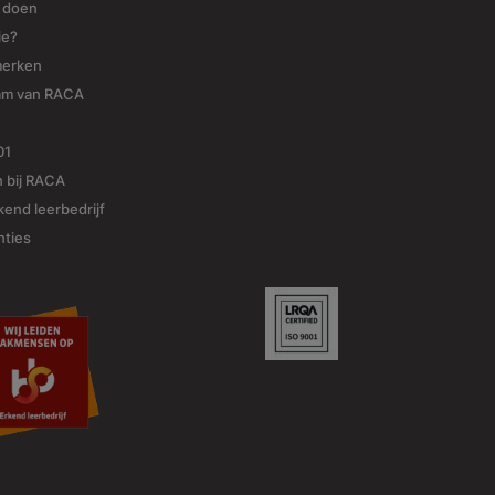
j doen
ie?
merken
am van RACA
01
 bij RACA
end leerbedrijf
nties