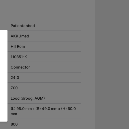
Patientenbed
AKKUmed
Hill Rom
110351-K
Connector
24,0
700
Lood (droog, AGM)
(L) 95.0 mm x (B) 49.0 mm x (H) 60.0
mm
800