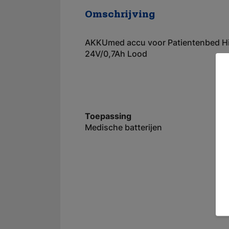
Omschrijving
AKKUmed accu voor Patientenbed Hi
24V/0,7Ah Lood
Toepassing
Medische batterijen