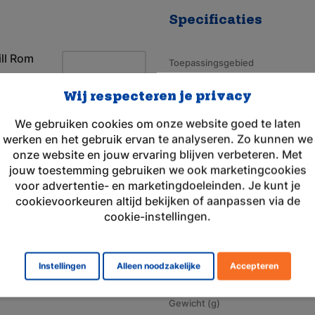
Specificaties
ll Rom
Toepassingsgebied
Merk
Wij respecteren je privacy
Geschikt voor merk
We gebruiken cookies om onze website goed te laten
werken en het gebruik ervan te analyseren. Zo kunnen we
Artikelnummer
onze website en jouw ervaring blijven verbeteren. Met
Aansluiting
jouw toestemming gebruiken we ook marketingcookies
voor advertentie- en marketingdoeleinden. Je kunt je
Voltage (V)
cookievoorkeuren altijd bekijken of aanpassen via de
Amperage (mAh)
cookie-instellingen.
Chemie
Afmeting
Instellingen
Alleen noodzakelijke
Accepteren
Gewicht (g)