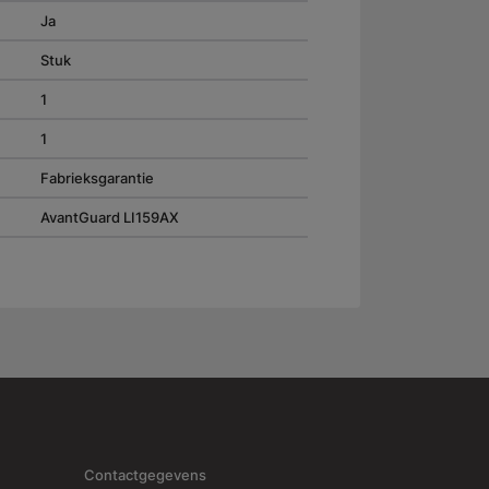
Ja
Stuk
1
1
Fabrieksgarantie
AvantGuard LI159AX
Contactgegevens