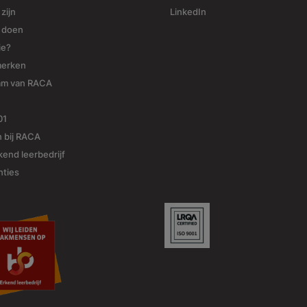
 zijn
LinkedIn
j doen
ie?
merken
am van RACA
01
 bij RACA
end leerbedrijf
nties