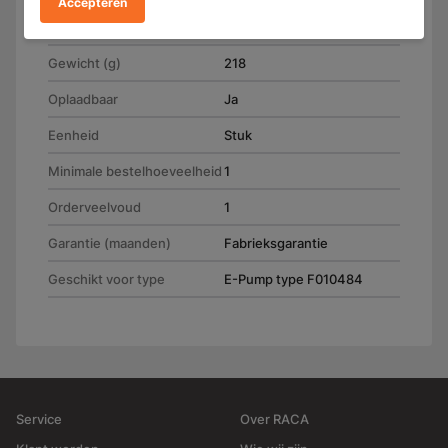
Accepteren
Afmeting
(L) 72.0 mm x (B) 53.0 mm x
(H) 35.0 mm
Gewicht (g)
218
Oplaadbaar
Ja
Eenheid
Stuk
Minimale bestelhoeveelheid
1
Orderveelvoud
1
Garantie (maanden)
Fabrieksgarantie
Geschikt voor type
E-Pump type F010484
Service
Over RACA