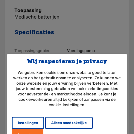
Toepassing
Medische batterijen
Specificaties
Toepassingsgebied
Voedingspomp
Wij respecteren je privacy
Merk
AKKUmed
Geschikt voor merk
Sherwood
We gebruiken cookies om onze website goed te laten
werken en het gebruik ervan te analyseren. Zo kunnen we
Artikelnummer
110346
onze website en jouw ervaring blijven verbeteren. Met
jouw toestemming gebruiken we ook marketingcookies
Aansluiting
Connector
voor advertentie- en marketingdoeleinden. Je kunt je
cookievoorkeuren altijd bekijken of aanpassen via de
Voltage (V)
4,8
cookie-instellingen.
Amperage (mAh)
3800
Instellingen
Alleen noodzakelijke
Chemie
Nikkel-Metaal-Hydride