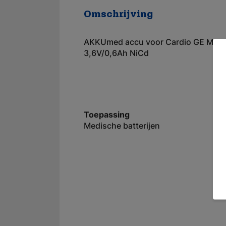
Omschrijving
AKKUmed accu voor Cardio GE Marq
3,6V/0,6Ah NiCd
Toepassing
Medische batterijen