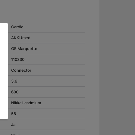
Cardio
AKKUmed
GE Marquette
110330
Connector
3,6
600
Nikkel-cadmium
58
Ja