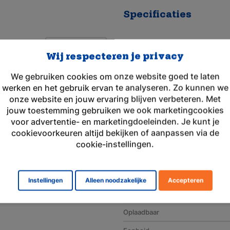
Specificaties
uette
Toepassingsgebied
Wij respecteren je privacy
Merk
We gebruiken cookies om onze website goed te laten
Geschikt voor merk
werken en het gebruik ervan te analyseren. Zo kunnen we
onze website en jouw ervaring blijven verbeteren. Met
Artikelnummer
jouw toestemming gebruiken we ook marketingcookies
Aansluiting
voor advertentie- en marketingdoeleinden. Je kunt je
cookievoorkeuren altijd bekijken of aanpassen via de
Voltage (V)
cookie-instellingen.
Amperage (mAh)
Chemie
Instellingen
Alleen noodzakelijke
Accepteren
Gewicht (g)
Oplaadbaar