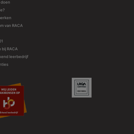
j doen
ie?
merken
am van RACA
01
 bij RACA
end leerbedrijf
nties