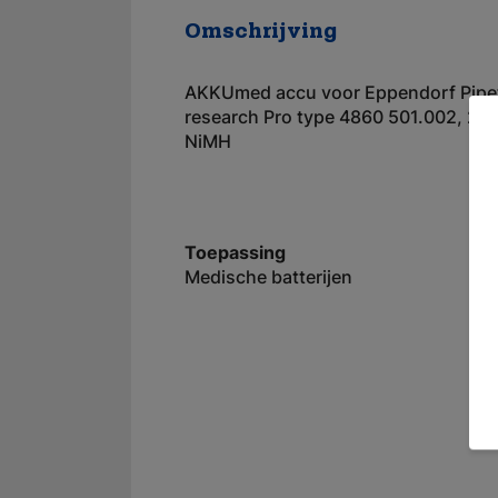
Omschrijving
AKKUmed accu voor Eppendorf Pipe
research Pro type 4860 501.002, 2,4
NiMH
Toepassing
Medische batterijen