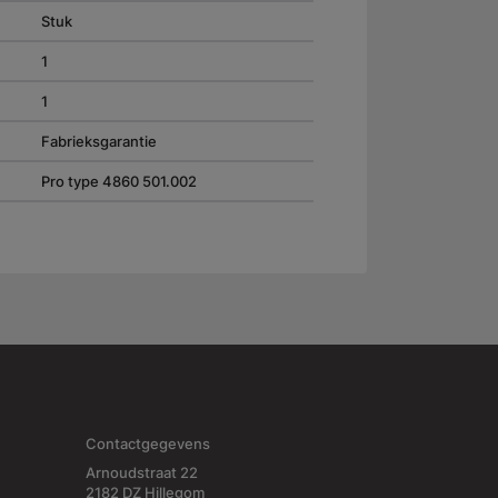
Stuk
1
1
Fabrieksgarantie
Pro type 4860 501.002
Contactgegevens
Arnoudstraat 22
2182 DZ Hillegom