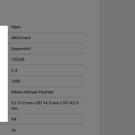
Pipet
AKKUmed
Eppendorf
110328
2,4
1200
Nikkel-Metaal-Hydride
(L) 27.0 mm x (B) 14.0 mm x (H) 42.0
mm
48
Ja