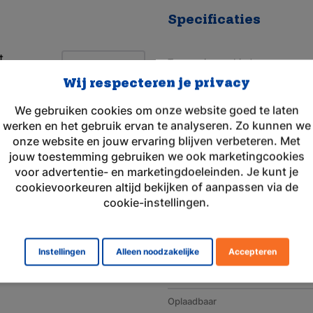
Specificaties
t
Toepassingsgebied
V/1,2Ah
Wij respecteren je privacy
Merk
We gebruiken cookies om onze website goed te laten
Geschikt voor merk
werken en het gebruik ervan te analyseren. Zo kunnen we
Artikelnummer
onze website en jouw ervaring blijven verbeteren. Met
jouw toestemming gebruiken we ook marketingcookies
Voltage (V)
voor advertentie- en marketingdoeleinden. Je kunt je
cookievoorkeuren altijd bekijken of aanpassen via de
Amperage (mAh)
cookie-instellingen.
Chemie
Afmeting
Instellingen
Alleen noodzakelijke
Accepteren
Gewicht (g)
Oplaadbaar