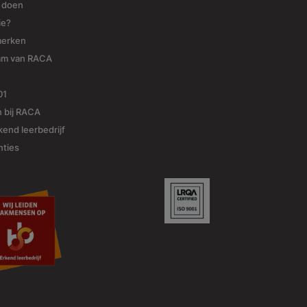
j doen
ie?
merken
am van RACA
01
 bij RACA
end leerbedrijf
nties