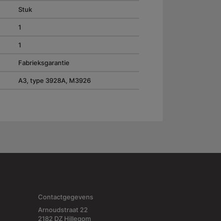
Stuk
1
1
Fabrieksgarantie
A3, type 3928A, M3926
Contactgegevens
Arnoudstraat 22
2182 DZ Hillegom