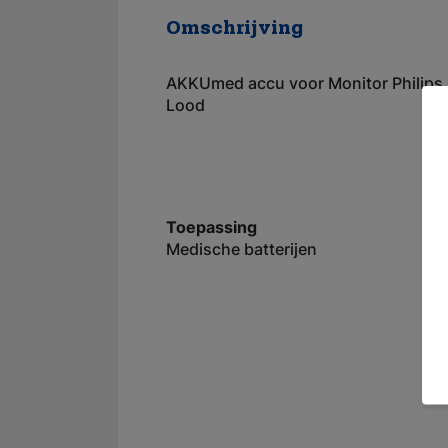
Omschrijving
AKKUmed accu voor Monitor Philips
Lood
Toepassing
Medische batterijen