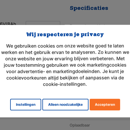
Specificaties
 6V/8Ah
Toepassingsgebied
Wij respecteren je privacy
Merk
We gebruiken cookies om onze website goed te laten
Geschikt voor merk
werken en het gebruik ervan te analyseren. Zo kunnen we
Artikelnummer
onze website en jouw ervaring blijven verbeteren. Met
jouw toestemming gebruiken we ook marketingcookies
Voltage (V)
voor advertentie- en marketingdoeleinden. Je kunt je
cookievoorkeuren altijd bekijken of aanpassen via de
Amperage (mAh)
cookie-instellingen.
Chemie
Afmeting
Instellingen
Alleen noodzakelijke
Accepteren
Gewicht (g)
Oplaadbaar