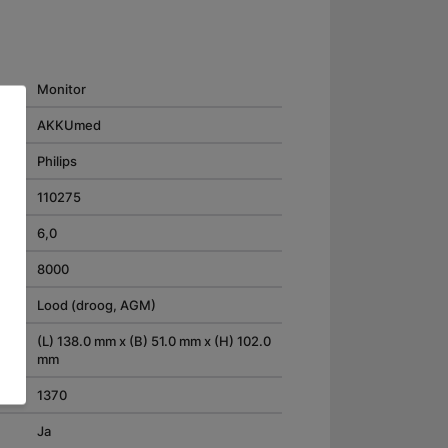
Monitor
AKKUmed
Philips
110275
6,0
8000
Lood (droog, AGM)
(L) 138.0 mm x (B) 51.0 mm x (H) 102.0
mm
1370
Ja