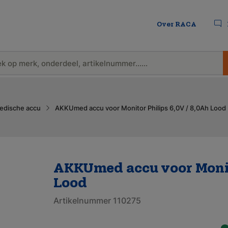
Over RACA
edische accu
AKKUmed accu voor Monitor Philips 6,0V / 8,0Ah Lood
AKKUmed accu voor Monito
Lood
Artikelnummer 110275