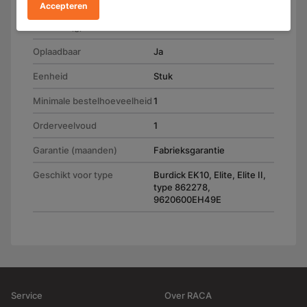
(H) 84.0 mm
Accepteren
Gewicht (g)
500
Oplaadbaar
Ja
Eenheid
Stuk
Minimale bestelhoeveelheid
1
Orderveelvoud
1
Garantie (maanden)
Fabrieksgarantie
Geschikt voor type
Burdick EK10, Elite, Elite II,
type 862278,
9620600EH49E
Service
Over RACA