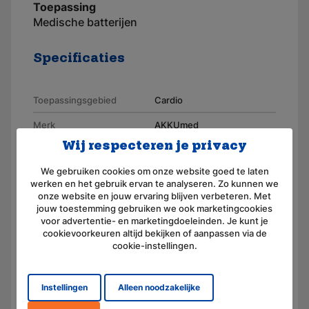
Toepassing
Medische batterijen
Specificaties
Toepassingsgebied
Cardio
Merk
AKKUmed
Wij respecteren je privacy
Geschikt voor merk
Burdick
We gebruiken cookies om onze website goed te laten
Artikelnummer
110267
werken en het gebruik ervan te analyseren. Zo kunnen we
onze website en jouw ervaring blijven verbeteren. Met
Aansluiting
Connector
jouw toestemming gebruiken we ook marketingcookies
voor advertentie- en marketingdoeleinden. Je kunt je
Voltage (V)
12,0
cookievoorkeuren altijd bekijken of aanpassen via de
cookie-instellingen.
Amperage (mAh)
1500
Chemie
Nikkel-cadmium
Instellingen
Alleen noodzakelijke
Afmeting
(L) 110.0 mm x (B) 22.0 mm x