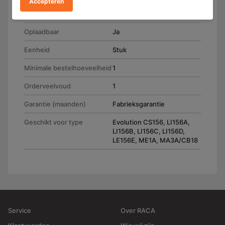
Accepteren
Gewicht (g)
610
Oplaadbaar
Ja
Eenheid
Stuk
Minimale bestelhoeveelheid
1
Orderveelvoud
1
Garantie (maanden)
Fabrieksgarantie
Geschikt voor type
Evolution CS156, LI156A,
LI156B, LI156C, LI156D,
LE156E, ME1A, MA3A/CB18
Service
Over RACA