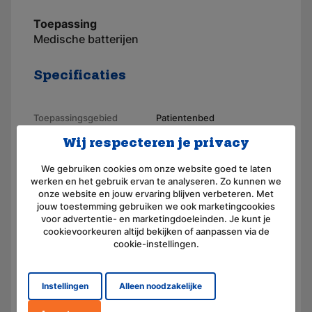
Toepassing
Medische batterijen
Specificaties
Toepassingsgebied
Patientenbed
Wij respecteren je privacy
Merk
AKKUmed
Geschikt voor merk
Hill Rom
We gebruiken cookies om onze website goed te laten
werken en het gebruik ervan te analyseren. Zo kunnen we
Artikelnummer
110251-IF
onze website en jouw ervaring blijven verbeteren. Met
jouw toestemming gebruiken we ook marketingcookies
Voltage (V)
24,0
voor advertentie- en marketingdoeleinden. Je kunt je
cookievoorkeuren altijd bekijken of aanpassen via de
Amperage (mAh)
1200
cookie-instellingen.
Chemie
Lood (droog, AGM)
Instellingen
Alleen noodzakelijke
Afmeting
(L) 97.0 mm x (B) 48.0 mm x
(H) 55.0 mm