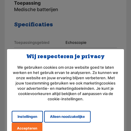
Toepassing
Medische batterijen
Specificaties
Toepassingsgebied
Echoscopie
Merk
AKKUmed
Wij respecteren je privacy
Geschikt voor merk
Uniphy
We gebruiken cookies om onze website goed te laten
werken en het gebruik ervan te analyseren. Zo kunnen we
Artikelnummer
110243-X
onze website en jouw ervaring blijven verbeteren. Met
jouw toestemming gebruiken we ook marketingcookies
Aansluiting
Connector
voor advertentie- en marketingdoeleinden. Je kunt je
cookievoorkeuren altijd bekijken of aanpassen via de
Voltage (V)
12,0
cookie-instellingen.
Amperage (mAh)
3000
Chemie
Nikkel-Metaal-Hydride
Instellingen
Alleen noodzakelijke
Afmeting
(L) 110.0 mm x (B) 44.0 mm
Accepteren