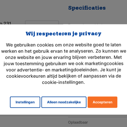
Specificaties
p 231,
Toepassingsgebied
Wij respecteren je privacy
Merk
We gebruiken cookies om onze website goed te laten
Geschikt voor merk
werken en het gebruik ervan te analyseren. Zo kunnen we
Artikelnummer
onze website en jouw ervaring blijven verbeteren. Met
jouw toestemming gebruiken we ook marketingcookies
Voltage (V)
voor advertentie- en marketingdoeleinden. Je kunt je
cookievoorkeuren altijd bekijken of aanpassen via de
Amperage (mAh)
cookie-instellingen.
Chemie
Afmeting
Instellingen
Alleen noodzakelijke
Accepteren
Gewicht (g)
Oplaadbaar