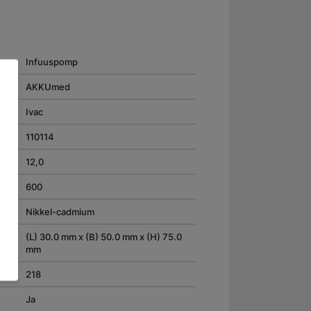
Infuuspomp
AKKUmed
Ivac
110114
12,0
600
Nikkel-cadmium
(L) 30.0 mm x (B) 50.0 mm x (H) 75.0
mm
218
Ja