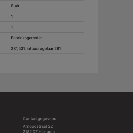
Stuk
1
1
Fabrieksgarantie
231,531, infuusregelaar 281
Contactgegevens
Arnoudstraat 22
2182 DZ Hillegom