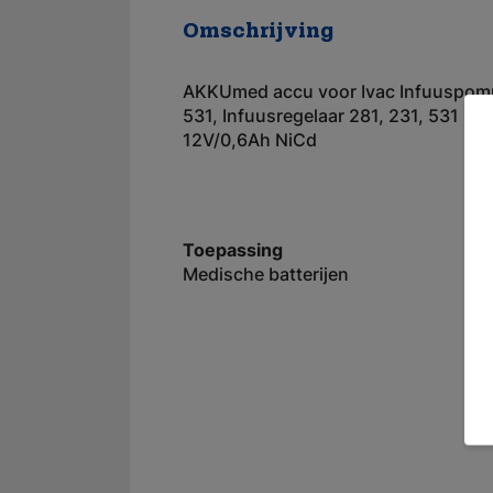
Omschrijving
AKKUmed accu voor Ivac Infuuspom
531, Infuusregelaar 281, 231, 531 12
12V/0,6Ah NiCd
Toepassing
Medische batterijen