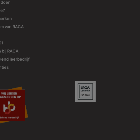
j doen
ie?
merken
am van RACA
01
 bij RACA
end leerbedrijf
nties