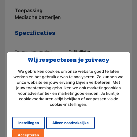
Toepassing
Medische batterijen
Specificaties
Toepassingsgebied
Defibrillator
Wij respecteren je privacy
Merk
AKKUmed
We gebruiken cookies om onze website goed te laten
Geschikt voor merk
Simonson & Wheel
werken en het gebruik ervan te analyseren. Zo kunnen we
onze website en jouw ervaring blijven verbeteren. Met
Artikelnummer
110086-A
jouw toestemming gebruiken we ook marketingcookies
voor advertentie- en marketingdoeleinden. Je kunt je
Voltage (V)
12,0
cookievoorkeuren altijd bekijken of aanpassen via de
cookie-instellingen.
Amperage (mAh)
1700
Chemie
Nikkel-cadmium
Instellingen
Alleen noodzakelijke
Afmeting
(L) 95.0 mm x (B) 32.0 mm x
(H) 123.0 mm
Accepteren