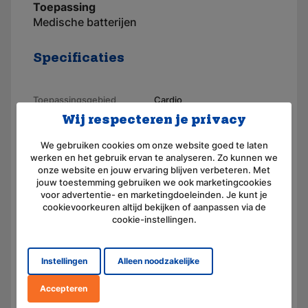
Toepassing
Medische batterijen
Specificaties
Toepassingsgebied
Cardio
Wij respecteren je privacy
Merk
AKKUmed
We gebruiken cookies om onze website goed te laten
Geschikt voor merk
Schiller
werken en het gebruik ervan te analyseren. Zo kunnen we
onze website en jouw ervaring blijven verbeteren. Met
Artikelnummer
110073-K
jouw toestemming gebruiken we ook marketingcookies
voor advertentie- en marketingdoeleinden. Je kunt je
Voltage (V)
9,6
cookievoorkeuren altijd bekijken of aanpassen via de
cookie-instellingen.
Amperage (mAh)
1200
Chemie
Nikkel-Metaal-Hydride
Instellingen
Alleen noodzakelijke
Afmeting
(L) 170.0 mm x (B) 28.0 mm
x (H) 14.0 mm
Accepteren