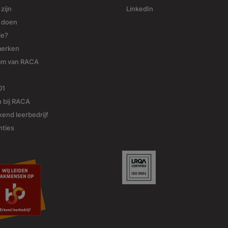
 zijn
LinkedIn
j doen
ie?
merken
am van RACA
01
 bij RACA
end leerbedrijf
nties