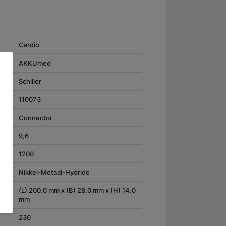
Cardio
AKKUmed
Schiller
110073
Connector
9,6
1200
Nikkel-Metaal-Hydride
(L) 200.0 mm x (B) 28.0 mm x (H) 14.0
mm
230