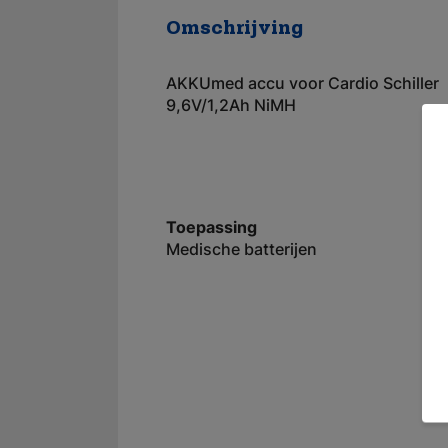
Omschrijving
AKKUmed accu voor Cardio Schiller
9,6V/1,2Ah NiMH
Toepassing
Medische batterijen