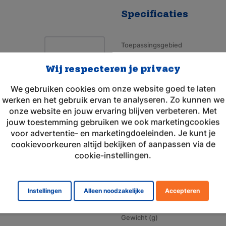
Specificaties
Toepassingsgebied
Merk
Wij respecteren je privacy
Geschikt voor merk
We gebruiken cookies om onze website goed te laten
werken en het gebruik ervan te analyseren. Zo kunnen we
Artikelnummer
onze website en jouw ervaring blijven verbeteren. Met
Aansluiting
jouw toestemming gebruiken we ook marketingcookies
voor advertentie- en marketingdoeleinden. Je kunt je
Voltage (V)
cookievoorkeuren altijd bekijken of aanpassen via de
Amperage (mAh)
cookie-instellingen.
Chemie
Afmeting
Instellingen
Alleen noodzakelijke
Accepteren
Gewicht (g)