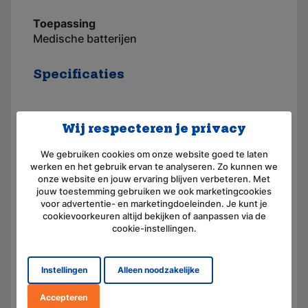
Toepassing
Medische batterijen
Specificaties
Toepassingsgebied
Defibrillator
Wij respecteren je privacy
Merk
AKKUmed
We gebruiken cookies om onze website goed te laten
Geschikt voor merk
Physio Control
werken en het gebruik ervan te analyseren. Zo kunnen we
onze website en jouw ervaring blijven verbeteren. Met
Artikelnummer
110064
jouw toestemming gebruiken we ook marketingcookies
voor advertentie- en marketingdoeleinden. Je kunt je
Voltage (V)
12,0
cookievoorkeuren altijd bekijken of aanpassen via de
cookie-instellingen.
Amperage (mAh)
1500
Chemie
Nikkel-cadmium
Instellingen
Alleen noodzakelijke
Afmeting
(L) 116.0 mm x (B) 28.0 mm x
Accepteren
(H) 46.0 mm