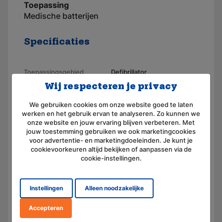
Toepassing
Medische batterijen
Specificaties
Toepassingsgebied
Defibrillator
Wij respecteren je privacy
Merk
AKKUmed
We gebruiken cookies om onze website goed te laten
Geschikt voor merk
Hellige
werken en het gebruik ervan te analyseren. Zo kunnen we
onze website en jouw ervaring blijven verbeteren. Met
Artikelnummer
110036
jouw toestemming gebruiken we ook marketingcookies
voor advertentie- en marketingdoeleinden. Je kunt je
Voltage (V)
12,0
cookievoorkeuren altijd bekijken of aanpassen via de
cookie-instellingen.
Amperage (mAh)
3000
Chemie
Nikkel-cadmium
Instellingen
Alleen noodzakelijke
Afmeting
(L) 130.0 mm x (B) 53.0 mm
x (H) 52.0 mm
Accepteren