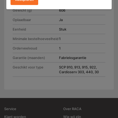
(H) 29.0 mm
Gewicht (g)
606
Oplaadbaar
Ja
Eenheid
Stuk
Minimale bestelhoeveelheid
1
Orderveelvoud
1
Garantie (maanden)
Fabrieksgarantie
Geschikt voor type
SCP 910, 913, 915, 922,
Cardioserv 303, 440, 30
Service
Over RACA
Klant worden
Wie wij zijn