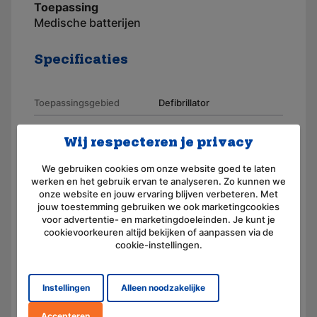
Toepassing
Medische batterijen
Specificaties
Toepassingsgebied
Defibrillator
Merk
AKKUmed
Wij respecteren je privacy
Geschikt voor merk
Hellige
We gebruiken cookies om onze website goed te laten
Artikelnummer
110029
werken en het gebruik ervan te analyseren. Zo kunnen we
onze website en jouw ervaring blijven verbeteren. Met
Aansluiting
Contacten
jouw toestemming gebruiken we ook marketingcookies
voor advertentie- en marketingdoeleinden. Je kunt je
Voltage (V)
12,0
cookievoorkeuren altijd bekijken of aanpassen via de
cookie-instellingen.
Amperage (mAh)
1300
Chemie
Nikkel-cadmium
Instellingen
Alleen noodzakelijke
Afmeting
(L) 119.0 mm x (B) 98.0 mm x
Accepteren