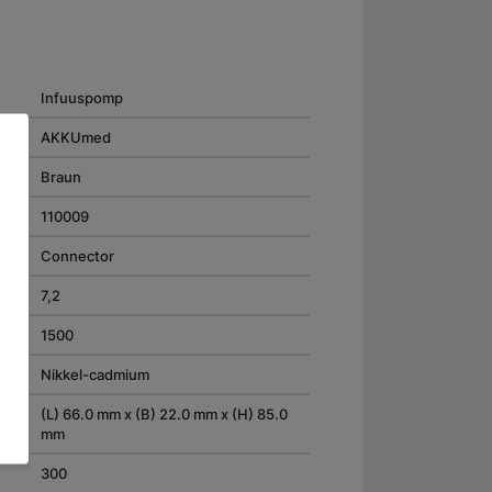
Infuuspomp
AKKUmed
Braun
110009
Connector
7,2
1500
Nikkel-cadmium
(L) 66.0 mm x (B) 22.0 mm x (H) 85.0
mm
300