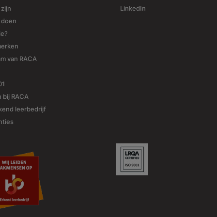
 zijn
LinkedIn
j doen
ie?
merken
am van RACA
01
 bij RACA
end leerbedrijf
nties