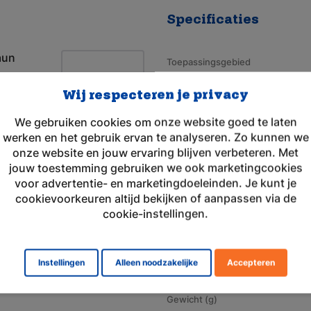
Specificaties
aun
Toepassingsgebied
Merk
Wij respecteren je privacy
Geschikt voor merk
We gebruiken cookies om onze website goed te laten
werken en het gebruik ervan te analyseren. Zo kunnen we
Artikelnummer
onze website en jouw ervaring blijven verbeteren. Met
Aansluiting
jouw toestemming gebruiken we ook marketingcookies
voor advertentie- en marketingdoeleinden. Je kunt je
Voltage (V)
cookievoorkeuren altijd bekijken of aanpassen via de
Amperage (mAh)
cookie-instellingen.
Chemie
Afmeting
Instellingen
Alleen noodzakelijke
Accepteren
Gewicht (g)