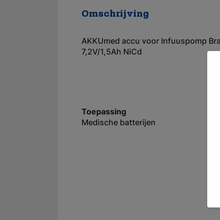
Omschrijving
AKKUmed accu voor Infuuspomp Br
7,2V/1,5Ah NiCd
Toepassing
Medische batterijen