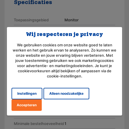
Specificaties
Toepassingsgebied
Monitor
Merk
AKKUmed
Wij respecteren je privacy
Geschikt voor merk
Hewlett Packard
We gebruiken cookies om onze website goed te laten
werken en het gebruik ervan te analyseren. Zo kunnen we
Artikelnummer
110001-X
onze website en jouw ervaring blijven verbeteren. Met
jouw toestemming gebruiken we ook marketingcookies
Voltage (V)
12,0
voor advertentie- en marketingdoeleinden. Je kunt je
cookievoorkeuren altijd bekijken of aanpassen via de
Amperage (mAh)
3800
cookie-instellingen.
Chemie
Nikkel-Metaal-Hydride
Gewicht (g)
590
Instellingen
Alleen noodzakelijke
Oplaadbaar
Ja
Accepteren
Eenheid
Stuk
Minimale bestelhoeveelheid
1